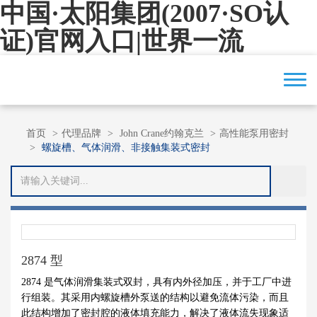
中国·太阳集团(2007·SO认
证)官网入口|世界一流
首页
代理品牌
John Crane约翰克兰
高性能泵用密封
螺旋槽、气体润滑、非接触集装式密封
2874 型
2874 是气体润滑集装式双封，具有
内外径加压，并于工厂中进
行组装。
其采用内螺旋槽外泵送的结构以避
免流体污染，而且
此结构增加了密封
腔的液体填充能力，解决了液体流失
现象适