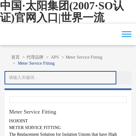
中国·太阳集团(2007·SO认
证)官网入口|世界一流
首页
代理品牌
APS
Meter Service Fitting
Meter Service Fitting
Meter Service Fitting
ISOJOINT
METER SERVICE FITTING
The Replacement Solution for Isolation Unions that have High